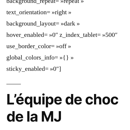
background_repeat= »repeat »
text_orientation= »right »
background_layout= »dark »
hover_enabled= »0″ z_index_tablet= »500″
use_border_color= »off »
global_colors_info= »{} »
sticky_enabled= »0″]
L’équipe de choc
de la MJ