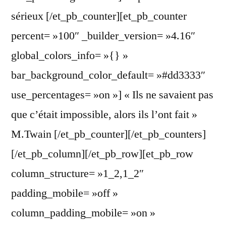
sérieux [/et_pb_counter][et_pb_counter
percent= »100″ _builder_version= »4.16″
global_colors_info= »{} »
bar_background_color_default= »#dd3333″
use_percentages= »on »] « Ils ne savaient pas
que c’était impossible, alors ils l’ont fait »
M.Twain [/et_pb_counter][/et_pb_counters]
[/et_pb_column][/et_pb_row][et_pb_row
column_structure= »1_2,1_2″
padding_mobile= »off »
column_padding_mobile= »on »