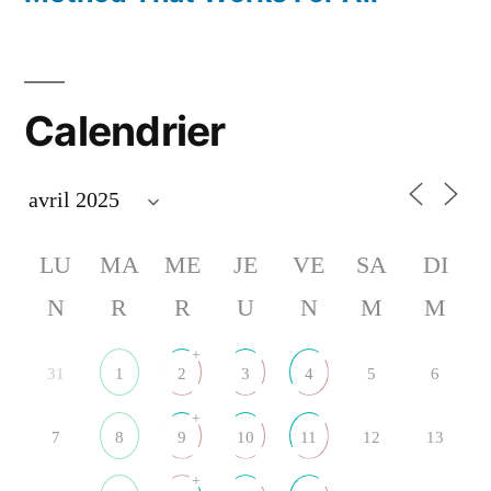
Calendrier
LU
MA
ME
JE
VE
SA
DI
N
R
R
U
N
M
M
+
31
1
2
3
4
5
6
+
7
8
9
10
11
12
13
+