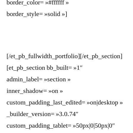
border_color= »#ffffff »
border_style= »solid »]
[/et_pb_fullwidth_portfolio][/et_pb_section]
[et_pb_section bb_built= »1″
admin_label= »section »
inner_shadow= »on »
custom_padding_last_edited= »on|desktop »
_builder_version= »3.0.74″
custom_padding_tablet= »50px|0|50px|0″