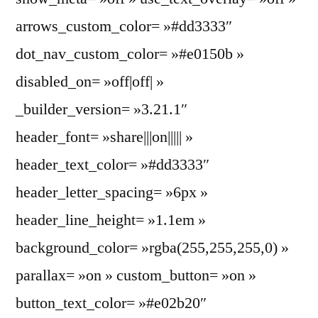
arrows_custom_color= »#dd3333″
dot_nav_custom_color= »#e0150b »
disabled_on= »off|off| »
_builder_version= »3.21.1″
header_font= »share|||on||||| »
header_text_color= »#dd3333″
header_letter_spacing= »6px »
header_line_height= »1.1em »
background_color= »rgba(255,255,255,0) »
parallax= »on » custom_button= »on »
button_text_color= »#e02b20″