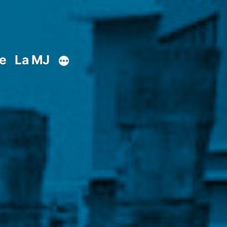
ie
La MJ