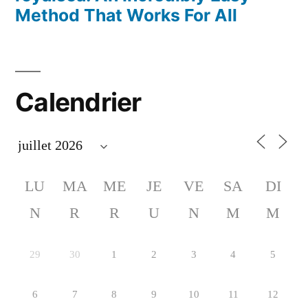
Method That Works For All
Calendrier
LU
MA
ME
JE
VE
SA
DI
N
R
R
U
N
M
M
29
30
1
2
3
4
5
6
7
8
9
10
11
12