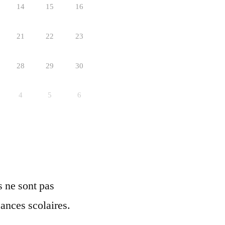
14
15
16
21
22
23
28
29
30
4
5
6
ls ne sont pas
ances scolaires.