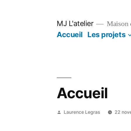
Aller
au
MJ L'atelier
Maison d
contenu
Accueil
Les projets
Accueil
Publié
Laurence Legras
22 nov
par