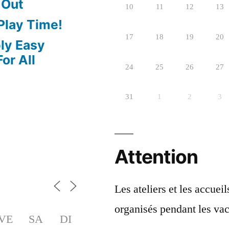
 Out
10
11
12
13
 Play Time!
17
18
19
20
bly Easy
or All
24
25
26
27
31
1
2
3
Attention
Les ateliers et les accuei
organisés pendant les vac
VE
SA
DI