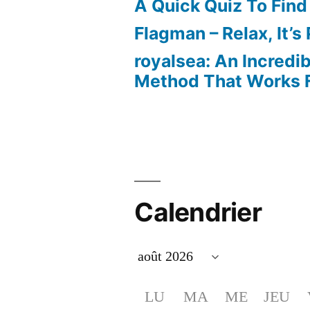
A Quick Quiz To Find
Flagman – Relax, It’s
royalsea: An Incredi
Method That Works F
Calendrier
LU
MA
ME
JEU