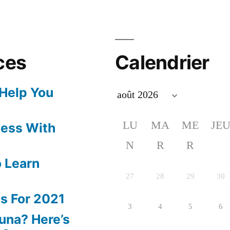
ces
Calendrier
 Help You
LU
MA
ME
JE
ness With
N
R
R
 Learn
27
28
29
30
s For 2021
3
4
5
6
una? Here’s