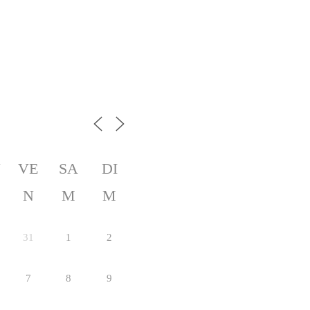
U
VE
SA
DI
N
M
M
31
1
2
7
8
9