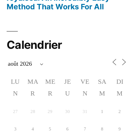
Method That Works For All
Calendrier
LU
MA
ME
JE
VE
SA
DI
N
R
R
U
N
M
M
27
28
29
30
31
1
2
3
4
5
6
7
8
9