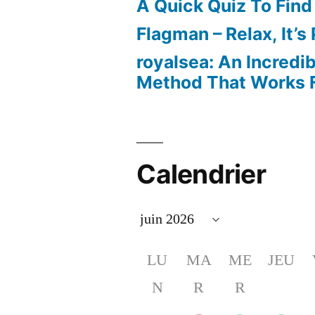
A Quick Quiz To Find
Flagman – Relax, It’s
royalsea: An Incredi
Method That Works F
Calendrier
LU
MA
ME
JEU
N
R
R