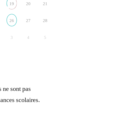
19
20
21
26
27
28
3
4
5
ls ne sont pas
ances scolaires.