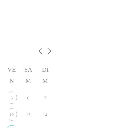
U
VE
SA
DI
N
M
M
5
6
7
12
13
14