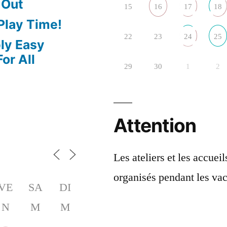
 Out
15
16
17
18
 Play Time!
22
23
24
25
bly Easy
or All
29
30
1
2
Attention
Les ateliers et les accuei
organisés pendant les vac
VE
SA
DI
N
M
M