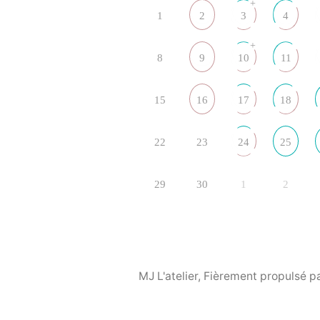
+
1
2
3
4
+
8
9
10
11
15
16
17
18
22
23
24
25
29
30
1
2
MJ L'atelier
,
Fièrement propulsé p