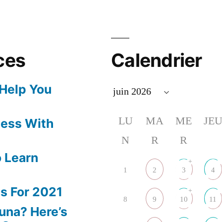
ces
Calendrier
 Help You
LU
MA
ME
JE
ness With
N
R
R
 Learn
+
1
2
3
4
s For 2021
+
8
9
10
11
una? Here’s