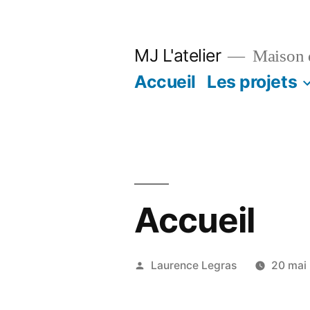
Aller
au
MJ L'atelier
Maison d
contenu
Accueil
Les projets
Accueil
Publié
Laurence Legras
20 mai
par