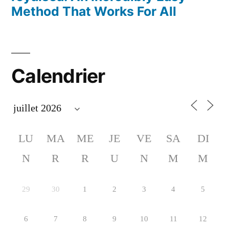
Method That Works For All
Calendrier
LU
MA
ME
JE
VE
SA
DI
N
R
R
U
N
M
M
29
30
1
2
3
4
5
6
7
8
9
10
11
12