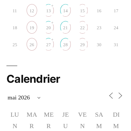
+
11
12
13
14
15
16
17
+
18
19
20
21
22
23
24
+
25
26
27
28
29
30
31
Calendrier
LU
MA
ME
JE
VE
SA
DI
N
R
R
U
N
M
M