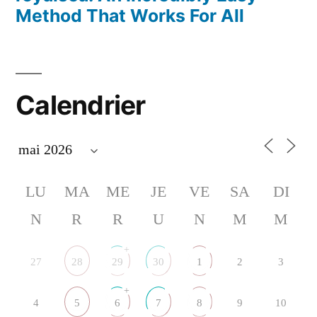
Method That Works For All
Calendrier
LU
MA
ME
JE
VE
SA
DI
N
R
R
U
N
M
M
+
27
28
29
30
1
2
3
+
4
5
6
7
8
9
10