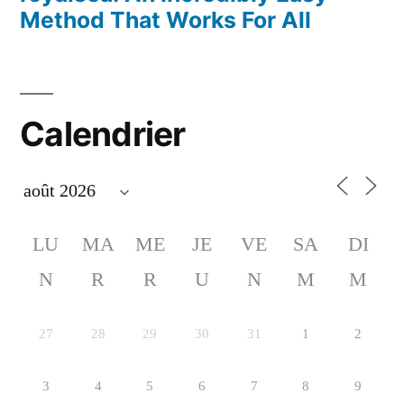
Method That Works For All
Calendrier
LU
MA
ME
JE
VE
SA
DI
N
R
R
U
N
M
M
27
28
29
30
31
1
2
3
4
5
6
7
8
9