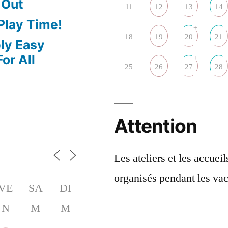
 Out
11
12
13
14
 Play Time!
+
18
19
20
21
bly Easy
or All
+
25
26
27
28
Attention
Les ateliers et les accuei
organisés pendant les vac
VE
SA
DI
N
M
M