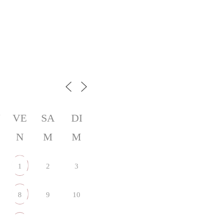
U
VE
SA
DI
N
M
M
1
2
3
8
9
10