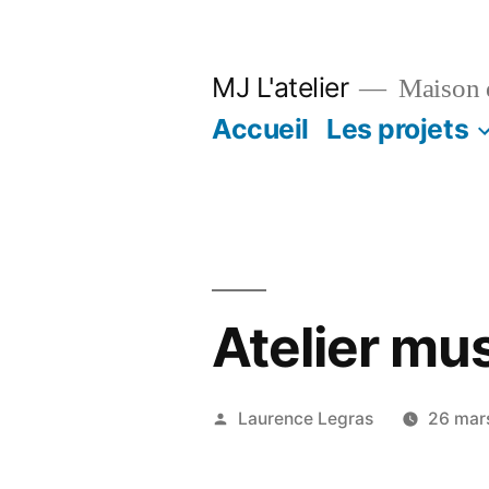
Aller
au
MJ L'atelier
Maison d
contenu
Accueil
Les projets
Atelier mu
Publié
Laurence Legras
26 mar
par