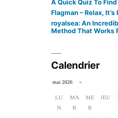
A Quick Quiz To Find
Flagman – Relax, It’s
royalsea: An Incredi
Method That Works F
Calendrier
LU
MA
ME
JEU
N
R
R