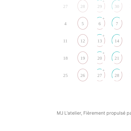
+
27
28
29
30
+
4
5
6
7
+
11
12
13
14
+
18
19
20
21
+
25
26
27
28
MJ L'atelier
,
Fièrement propulsé p