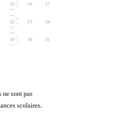
15
16
17
22
23
24
29
30
31
ls ne sont pas
ances scolaires.