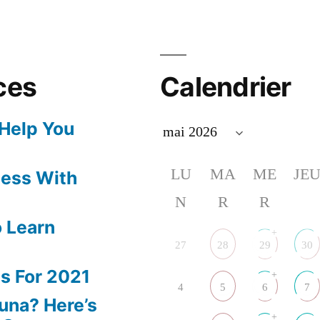
ces
Calendrier
 Help You
LU
MA
ME
JE
ness With
N
R
R
 Learn
+
27
28
29
30
s For 2021
+
4
5
6
7
una? Here’s
+