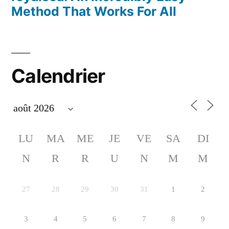
Method That Works For All
Calendrier
LU
MA
ME
JE
VE
SA
DI
N
R
R
U
N
M
M
27
28
29
30
31
1
2
3
4
5
6
7
8
9