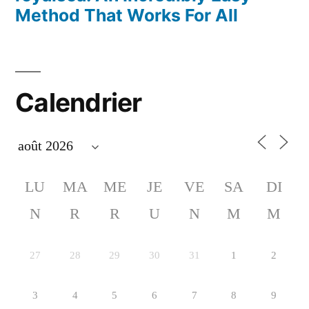
Method That Works For All
Calendrier
LU
MA
ME
JE
VE
SA
DI
N
R
R
U
N
M
M
27
28
29
30
31
1
2
3
4
5
6
7
8
9