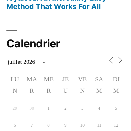
Method That Works For All
Calendrier
LU
MA
ME
JE
VE
SA
DI
N
R
R
U
N
M
M
29
30
1
2
3
4
5
6
7
8
9
10
11
12