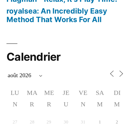
royalsea: An Incredibly Easy
Method That Works For All
Calendrier
LU
MA
ME
JE
VE
SA
DI
N
R
R
U
N
M
M
27
28
29
30
31
1
2