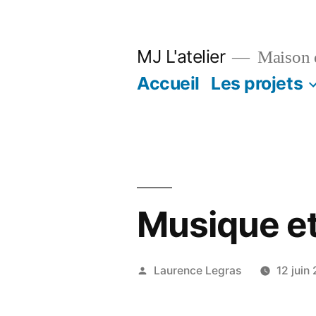
Aller
au
MJ L'atelier
Maison d
contenu
Accueil
Les projets
Musique e
Publié
Laurence Legras
12 juin
par