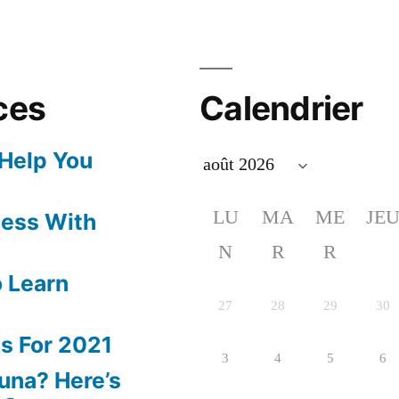
ces
Calendrier
 Help You
LU
MA
ME
JE
ness With
N
R
R
 Learn
27
28
29
30
s For 2021
3
4
5
6
una? Here’s