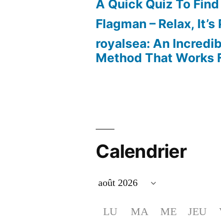
A Quick Quiz To Find
Flagman – Relax, It’s
royalsea: An Incredi
Method That Works F
Calendrier
LU
MA
ME
JEU