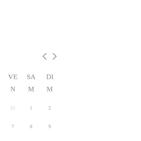
U
VE
SA
DI
N
M
M
31
1
2
7
8
9