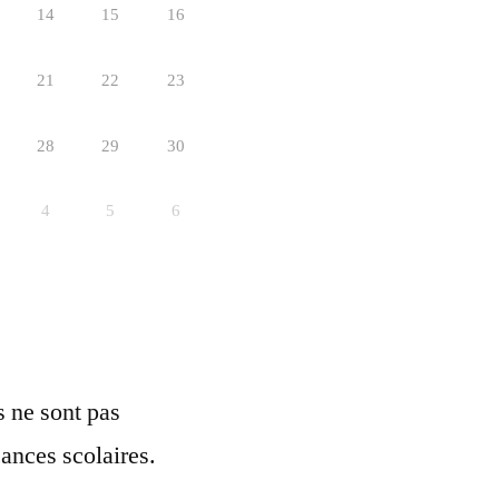
14
15
16
21
22
23
28
29
30
4
5
6
ls ne sont pas
ances scolaires.