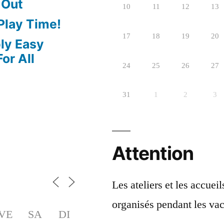
 Out
10
11
12
13
 Play Time!
17
18
19
20
bly Easy
or All
24
25
26
27
31
1
2
3
Attention
Les ateliers et les accuei
organisés pendant les vac
VE
SA
DI