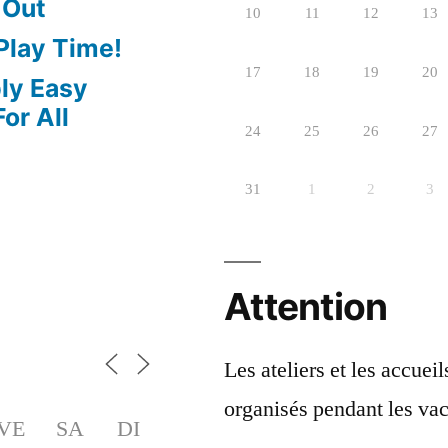
 Out
10
11
12
13
 Play Time!
17
18
19
20
bly Easy
or All
24
25
26
27
31
1
2
3
Attention
Les ateliers et les accuei
organisés pendant les vac
VE
SA
DI