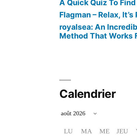
A Quick Quiz To Find
Flagman – Relax, It’s
royalsea: An Incredi
Method That Works F
Calendrier
LU
MA
ME
JEU