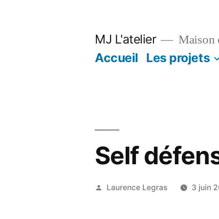
Aller
au
MJ L'atelier
Maison d
contenu
Accueil
Les projets
Self défens
Publié
Laurence Legras
3 juin 
par