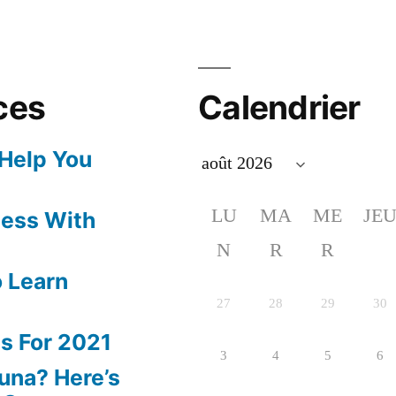
ces
Calendrier
 Help You
LU
MA
ME
JE
ness With
N
R
R
 Learn
27
28
29
30
s For 2021
3
4
5
6
una? Here’s