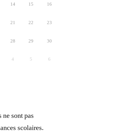
14
15
16
21
22
23
28
29
30
4
5
6
ls ne sont pas
ances scolaires.