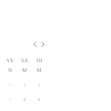
U
VE
SA
DI
N
M
M
31
1
2
7
8
9