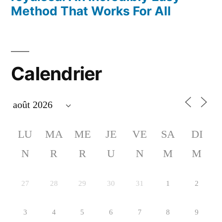
Method That Works For All
Calendrier
LU
MA
ME
JE
VE
SA
DI
N
R
R
U
N
M
M
27
28
29
30
31
1
2
3
4
5
6
7
8
9