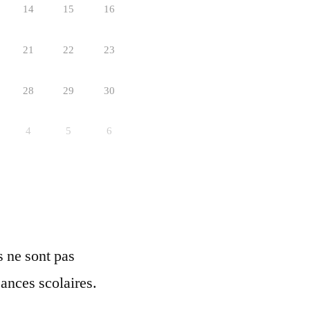
14
15
16
21
22
23
28
29
30
4
5
6
ls ne sont pas
ances scolaires.