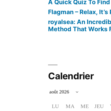
A Quick Quiz To Find
Flagman – Relax, It’s
royalsea: An Incredi
Method That Works F
Calendrier
LU
MA
ME
JEU