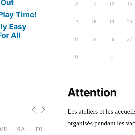
 Out
10
11
12
13
 Play Time!
17
18
19
20
bly Easy
or All
24
25
26
27
31
1
2
3
Attention
Les ateliers et les accuei
organisés pendant les vac
VE
SA
DI