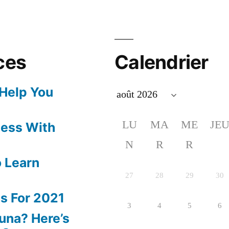
ces
Calendrier
 Help You
LU
MA
ME
JE
ness With
N
R
R
 Learn
27
28
29
30
s For 2021
3
4
5
6
una? Here’s