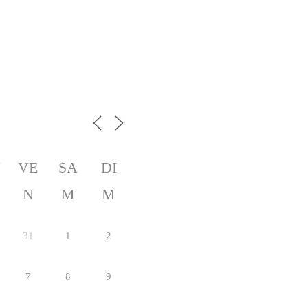
U
VE
SA
DI
N
M
M
31
1
2
7
8
9