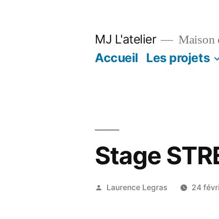
Aller
au
MJ L'atelier
Maison d
contenu
Accueil
Les projets
Stage STR
Publié
Laurence Legras
24 févr
par