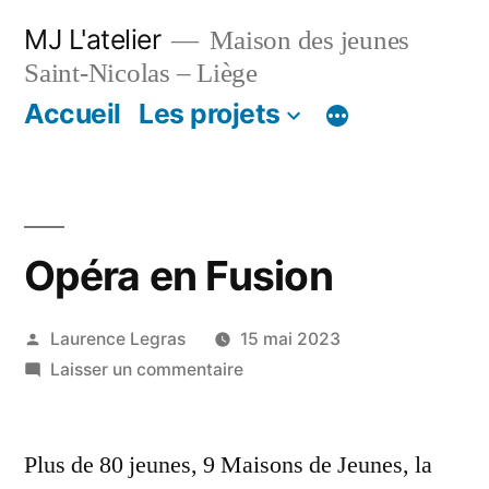
Aller
MJ L'atelier
Maison des jeunes
au
Saint-Nicolas – Liège
contenu
Accueil
Les projets
Opéra en Fusion
Publié
Laurence Legras
15 mai 2023
par
sur
Laisser un commentaire
Opéra
en
Plus de 80 jeunes, 9 Maisons de Jeunes, la
Fusion