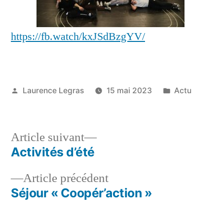
https://fb.watch/kxJSdBzgYV/
Publié
Publié
Laurence Legras
15 mai 2023
Actu
par
dans
Article
Article suivant
suivant :
Activités d’été
Navigation
Article
Article précédent
de
précédent :
Séjour « Coopér’action »
l’article