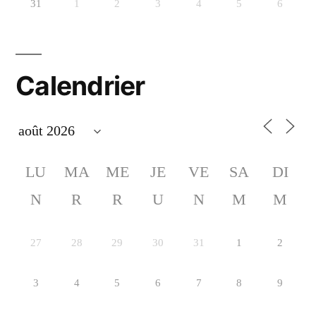
31
1
2
3
4
5
6
Calendrier
LU
MA
ME
JE
VE
SA
DI
N
R
R
U
N
M
M
27
28
29
30
31
1
2
3
4
5
6
7
8
9