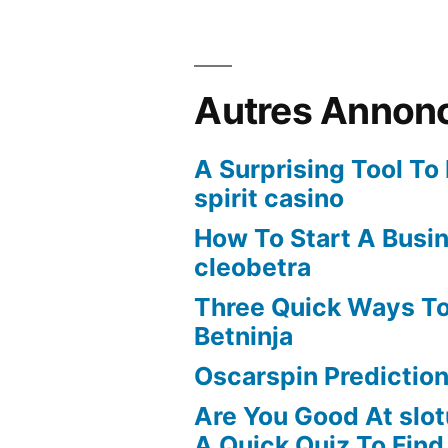
Autres Annon
A Surprising Tool To
spirit casino
How To Start A Busi
cleobetra
Three Quick Ways To
Betninja
Oscarspin Prediction
Are You Good At slot
A Quick Quiz To Find