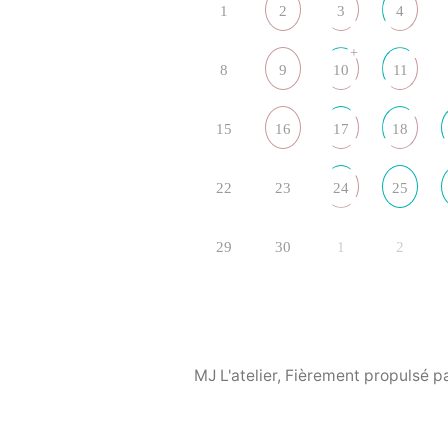
1
2
3
4
+
8
9
10
11
15
16
17
18
22
23
24
25
29
30
1
2
MJ L'atelier
,
Fièrement propulsé p