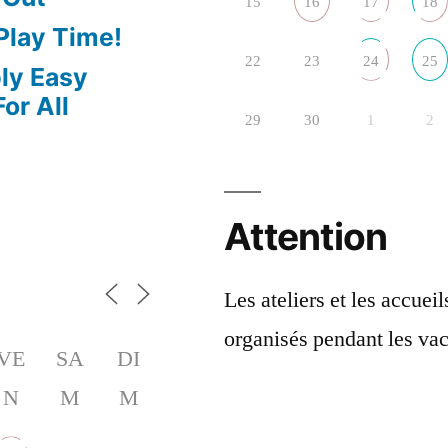
15
16
17
18
 Play Time!
22
23
24
25
bly Easy
or All
29
30
1
2
Attention
Les ateliers et les accuei
organisés pendant les vac
VE
SA
DI
N
M
M