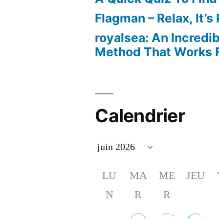
Flagman – Relax, It’s
royalsea: An Incredi
Method That Works F
Calendrier
LU
MA
ME
JEU
N
R
R
+