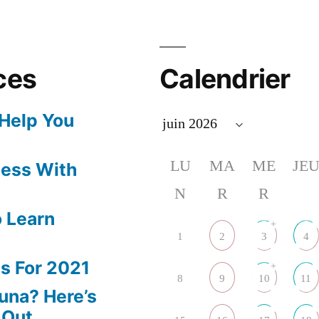
ces
Calendrier
 Help You
LU
MA
ME
JE
ness With
N
R
R
 Learn
+
1
2
3
4
s For 2021
+
8
9
10
11
una? Here’s
 Out