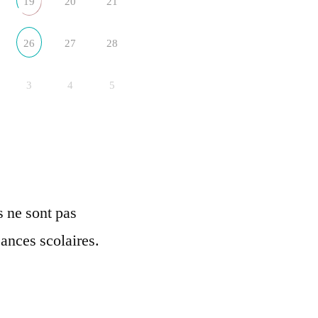
19
20
21
26
27
28
3
4
5
ls ne sont pas
ances scolaires.