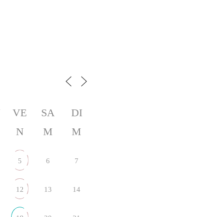
U
VE
SA
DI
N
M
M
5
6
7
12
13
14